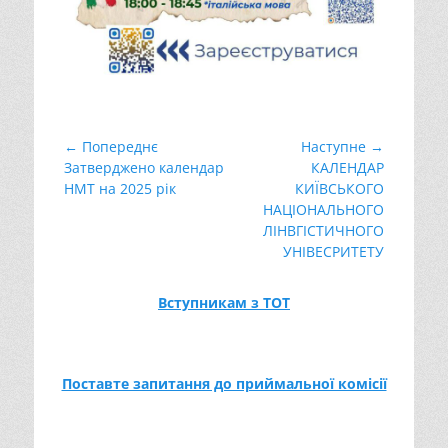
Навігація
← Попереднє
Наступне →
Попередній
Наступний
Затверджено календар
КАЛЕНДАР
записів
запис:
запис:
НМТ на 2025 рік
КИЇВСЬКОГО
НАЦІОНАЛЬНОГО
ЛІНВГІСТИЧНОГО
УНІВЕСРИТЕТУ
Вступникам з ТОТ
Поставте запитання до приймальної комісії