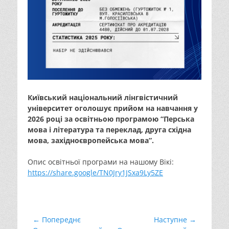
Київський національний лінгвістичний
університет оголошує прийом на навчання у
2026 році за освітньою програмою “Перська
мова і література та переклад, друга східна
мова, західноєвропейська мова”.
Опис освітньої програми на нашому Вікі:
https://share.google/TN0Jry1JSxa9Ly5ZE
Навігація
← Попереднє
Наступне →