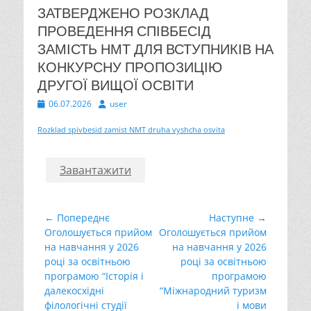
ЗАТВЕРДЖЕНО РОЗКЛАД
ПРОВЕДЕННЯ СПІВБЕСІД
ЗАМІСТЬ НМТ ДЛЯ ВСТУПНИКІВ НА
КОНКУРСНУ ПРОПОЗИЦІЮ
ДРУГОЇ ВИЩОЇ ОСВІТИ
Опубліковано
Автор
06.07.2026
user
Rozklad spivbesid zamist NMT druha vyshcha osvita
Завантажити
Навігація
← Попереднє
Наступне →
Попередній
Наступний
Оголошується прийом
Оголошується прийом
записів
запис:
запис:
на навчання у 2026
на навчання у 2026
році за освітньою
році за освітньою
програмою “Історія і
програмою
далекосхідні
“Міжнародний туризм
філологічні студії
і мови